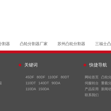
分割器
凸轮分割器厂家
苏州凸轮分割器
三福士凸
关键词
快捷导航
45DF
80DF
110DF
80DT
网站首页
凸轮
园
110DT
140DT
90DA
伺服转台
重载
110DA
150DA
产品应用
新闻
联系我们