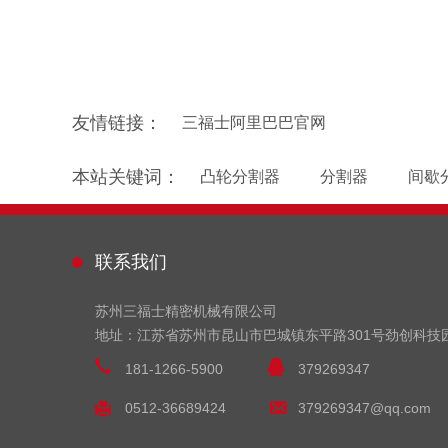
友情链接：
三福士阿里巴巴官网
本站关键词：
凸轮分割器
分割器
间歇
联系我们
苏州三福士精密机械有限公司
地址：江苏省苏州市昆山市巴城镇东平路301号劲创科技
181-1266-5900
379269347
0512-36689424
379269347@qq.com